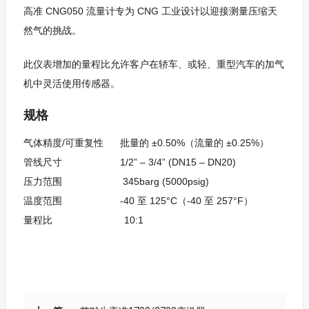
高准 CNG050 流量计专为 CNG 工业设计以迎接测量压缩天
然气的挑战。
此
仪表增加的量程比允许客户在轿车、或轻、重型汽车的加气
机中灵活使用传
感器。
规格
气体精度/可重复性
批量的 ±0.50%（流量的 ±0.25%）
管线尺寸
1/2” – 3/4” (DN15 – DN20)
压力范围
345barg (5000psig)
温度范围
-40 至 125°C（-40 至 257°F）
量程比
10:1