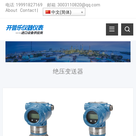
电话:
19991827169
邮箱:
3003110820@qq.com
About
Contact
|
中文(简体)
绝压变送器