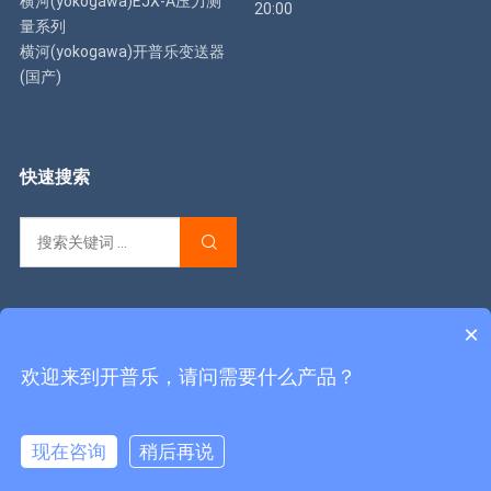
横河(yokogawa)EJX-A压力测
20:00
量系列
横河(yokogawa)开普乐变送器
(国产)
快速搜索
×
Copyright © 2022
开普乐仪器仪表有限公司
陕ICP备2023003175
欢迎来到开普乐，请问需要什么产品？
号-1
All Rights Reserved.
关于我们
在线咨询
现在咨询
稍后再说
在线咨询
拨打电话
联系我们
咨询
在线询价