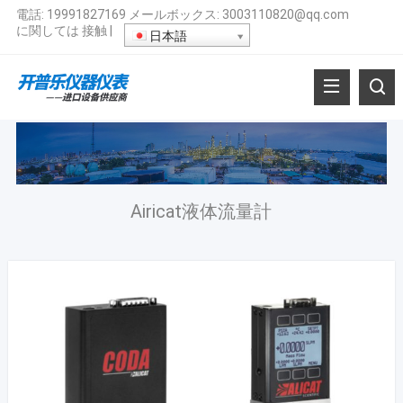
電話:
19991827169
メールボックス:
3003110820@qq.com
に関しては
接触
|
日本語
Airicat液体流量計