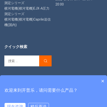
測定シリーズ
20:00
横河電機(横河電機)EJX-A圧力
測定シリーズ
横河電機(横河電機)Caprile送信
機(国内)
クイック検索
×
著作権 © 2022
Caprile Instruments & Meters Co., Ltd
陝西省ICP
欢迎来到开普乐，请问需要什么产品？
番号2023003175-1
全著作権所有.
我々について
オンライン相談
现在咨询
稍后再说